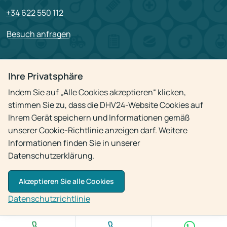
+34 622 550 112
Besuch anfragen
PARTNERSCHAFT
Ihre Privatsphäre
Für Partner
Indem Sie auf „Alle Cookies akzeptieren“ klicken,
Stellenangebote
stimmen Sie zu, dass die DHV24-Website Cookies auf
Ihrem Gerät speichern und Informationen gemäß
unserer Cookie-Richtlinie anzeigen darf. Weitere
Datenschutzrichtlinie
Informationen finden Sie in unserer
Datenschutzerklärung.
Akzeptieren Sie alle Cookies
© 2009 - 2026
Arzt-Hausbesuch 24h
Datenschutzrichtlinie
Die Verwendung von Materialien ist nur mit aktivem Link zur Quelle gestattet