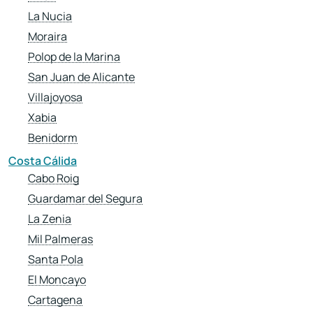
La Nucia
Moraira
Polop de la Marina
San Juan de Alicante
Villajoyosa
Xabia
Benidorm
Costa Cálida
Cabo Roig
Guardamar del Segura
La Zenia
Mil Palmeras
Santa Pola
El Moncayo
Cartagena