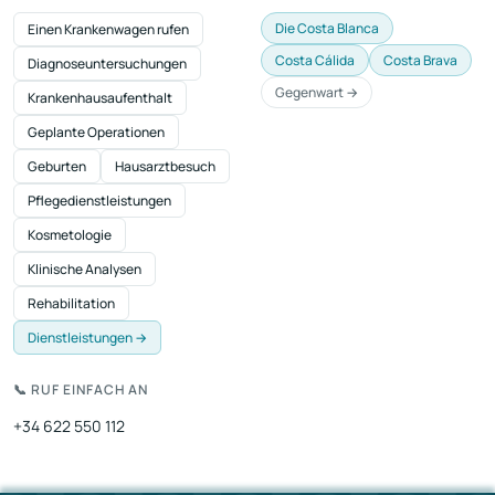
Die Costa Blanca
Einen Krankenwagen rufen
Costa Cálida
Costa Brava
Diagnoseuntersuchungen
Gegenwart →
Krankenhausaufenthalt
Geplante Operationen
Geburten
Hausarztbesuch
Pflegedienstleistungen
Kosmetologie
Klinische Analysen
Rehabilitation
Dienstleistungen →
📞 RUF EINFACH AN
+34 622 550 112