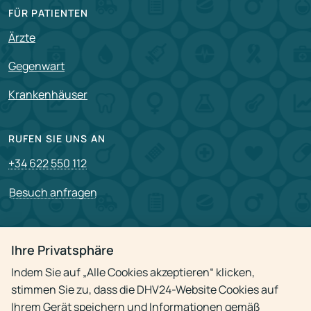
FÜR PATIENTEN
Ärzte
Gegenwart
Krankenhäuser
RUFEN SIE UNS AN
+34 622 550 112
Besuch anfragen
PARTNERSCHAFT
Ihre Privatsphäre
Für Partner
Indem Sie auf „Alle Cookies akzeptieren“ klicken,
Stellenangebote
stimmen Sie zu, dass die DHV24-Website Cookies auf
Ihrem Gerät speichern und Informationen gemäß