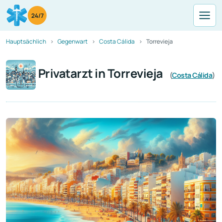
24/7
Hauptsächlich
Gegenwart
Costa Cálida
Torrevieja
Privatarzt in Torrevieja
(
Costa Cálida
)