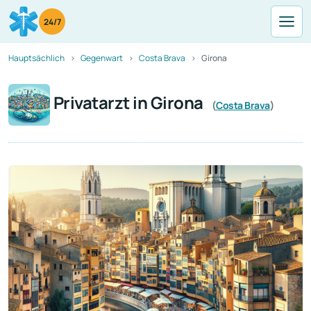
24/7
Hauptsächlich
Gegenwart
Costa Brava
Girona
Privatarzt in Girona
(
Costa Brava
)