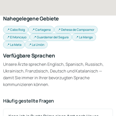
Nahegelegene Gebiete
📍 Cabo Roig
📍 Cartagena
📍 Dehesa de Campoamor
📍 El Moncayo
📍 Guardamar del Segura
📍 La Manga
📍 La Mata
📍 La Unión
Verfügbare Sprachen
Unsere Ärzte sprechen Englisch, Spanisch, Russisch,
Ukrainisch, Französisch, Deutsch und Katalanisch —
damit Sie immer in Ihrer bevorzugten Sprache
kommunizieren können.
Häufig gestellte Fragen