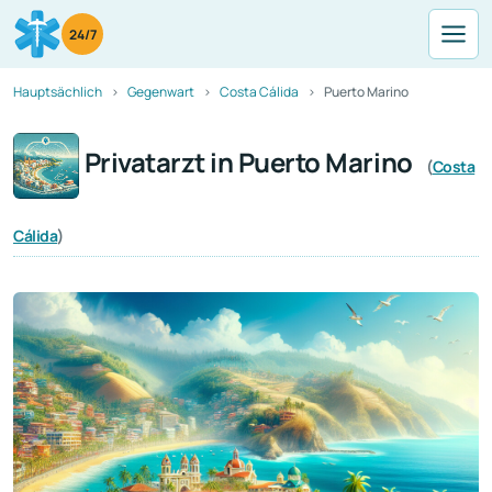
24/7
Hauptsächlich
Gegenwart
Costa Cálida
Puerto Marino
Privatarzt in Puerto Marino
(
Costa
Cálida
)