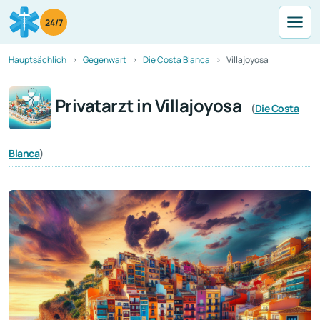
24/7
Hauptsächlich
Gegenwart
Die Costa Blanca
Villajoyosa
Privatarzt in Villajoyosa
(
Die Costa
Blanca
)