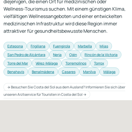
diejenigen, die einen Ort für medizinischen oder
Wellness-Tourismus suchen. Mit einem günstigen Klima,
vielfältigen Wellnessangeboten und einer entwickelten
medizinischen Infrastruktur wird diese Region immer
attraktiver für gesundheitsbewusste Menschen.
Estepona
Frigiliana
Fuengirola
Marbella
Mijas
San Pedro de Alcántara
Nerja
Ojén
Rincón de la Victoria
Torre del Mar
Vélez-Málaga
Torremolinos
Torrox
Benahavís
Benalmádena
Casares
Manilva
Málaga
✈️ Besuchen Sie Costa del Sol aus dem Ausland? Informieren Sie sich über
unseren Arztservice für Touristen in Costa del Sol →