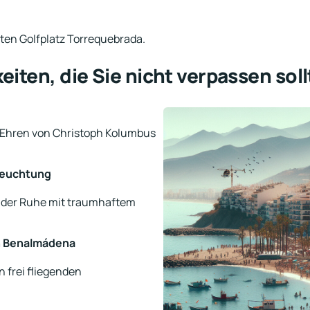
ten Golfplatz Torrequebrada.
iten, die Sie nicht verpassen sol
u Ehren von Christoph Kolumbus
leuchtung
rt der Ruhe mit traumhaftem
n Benalmádena
 frei fliegenden