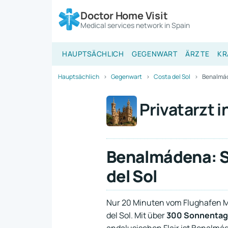
Doctor Home Visit
Medical services network in Spain
HAUPTSÄCHLICH
GEGENWART
ÄRZTE
KR
Hauptsächlich
Gegenwart
Costa del Sol
Benalmá
Privatarzt 
Benalmádena: S
del Sol
Nur 20 Minuten vom Flughafen Má
del Sol. Mit über
300 Sonnentage