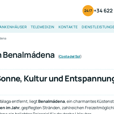
+34 622 
24/7
ANKENHÄUSER
TELEMEDIZIN
KONTAKTE
DIENSTLEISTUNG
dena
in Benalmádena
(
Costa del Sol
)
onne, Kultur und Entspannung
laga entfernt, liegt
Benalmádena
, ein charmantes Küstens
n im Jahr
, gepflegten Stränden, zahlreichen Freizeitmögli