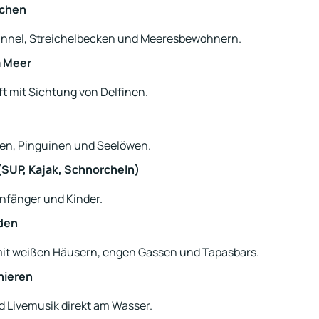
uchen
-Tunnel, Streichelbecken und Meeresbewohnern.
m Meer
t mit Sichtung von Delfinen.
inen, Pinguinen und Seelöwen.
SUP, Kajak, Schnorcheln)
Anfänger und Kinder.
den
il mit weißen Häusern, engen Gassen und Tapasbars.
nieren
d Livemusik direkt am Wasser.