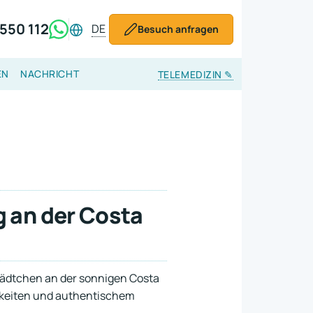
550 112
DE
Besuch anfragen
EN
NACHRICHT
TELEMEDIZIN
✎
 an der Costa
tädtchen an der sonnigen Costa
chkeiten und authentischem