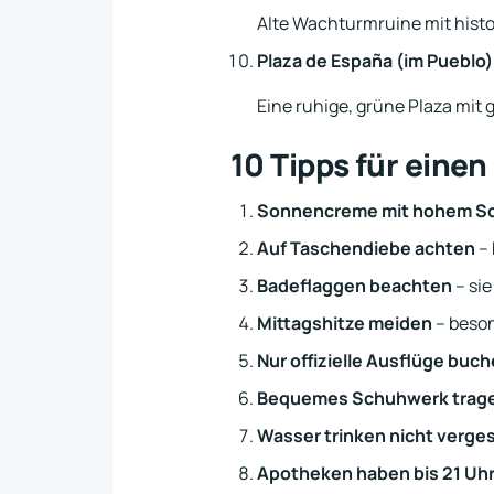
Alte Wachturmruine mit histo
Plaza de España (im Pueblo)
Eine ruhige, grüne Plaza mit
10 Tipps für eine
Sonnencreme mit hohem Sc
Auf Taschendiebe achten
– 
Badeflaggen beachten
– sie
Mittagshitze meiden
– beson
Nur offizielle Ausflüge buc
Bequemes Schuhwerk trag
Wasser trinken nicht verge
Apotheken haben bis 21 Uhr