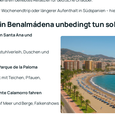
ena ein beliebtes Reiseziel für deutsche Urlauber.
 Wochenendtrip oder längerer Aufenthalt in Südspanien – hie
 in Benalmádena unbedingt tun sol
n Santa Ana und
stuhlverleih, Duschen und
Parque de la Paloma
 mit Teichen, Pfauen,
onte Calamorro fahren
f Meer und Berge, Falkenshows