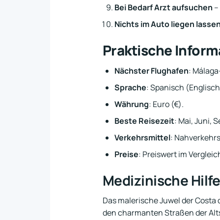
Bei Bedarf Arzt aufsuchen
–
Nichts im Auto liegen lasse
Praktische Infor
Nächster Flughafen
: Málaga
Sprache
: Spanisch (Englisch
Währung
: Euro (€).
Beste Reisezeit
: Mai, Juni, 
Verkehrsmittel
: Nahverkehrs
Preise
: Preiswert im Verglei
Medizinische Hilf
Das malerische Juwel der Costa 
den charmanten Straßen der Altst