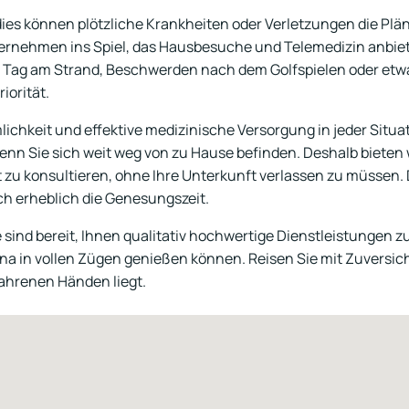
dies können plötzliche Krankheiten oder Verletzungen die Plä
rnehmen ins Spiel, das Hausbesuche und Telemedizin anbiete
Tag am Strand, Beschwerden nach dem Golfspielen oder etwas
iorität.
lichkeit und effektive medizinische Versorgung in jeder Situ
nn Sie sich weit weg von zu Hause befinden. Deshalb bieten w
 zu konsultieren, ohne Ihre Unterkunft verlassen zu müssen. D
h erheblich die Genesungszeit.
ind bereit, Ihnen qualitativ hochwertige Dienstleistungen zu
 in vollen Zügen genießen können. Reisen Sie mit Zuversicht
fahrenen Händen liegt.