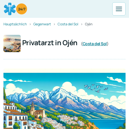
24/7
Hauptsächlich
Gegenwart
Costa del Sol
Ojén
Privatarzt in Ojén
(
Costa del Sol
)