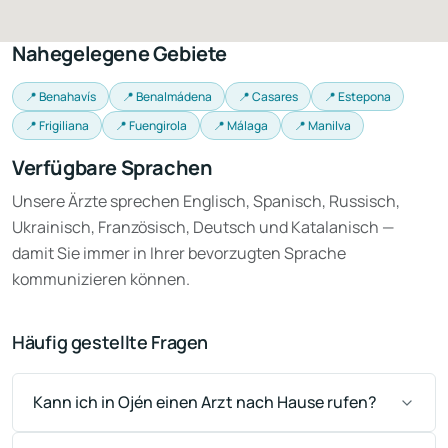
Nahegelegene Gebiete
📍 Benahavís
📍 Benalmádena
📍 Casares
📍 Estepona
📍 Frigiliana
📍 Fuengirola
📍 Málaga
📍 Manilva
Verfügbare Sprachen
Unsere Ärzte sprechen Englisch, Spanisch, Russisch,
Ukrainisch, Französisch, Deutsch und Katalanisch —
damit Sie immer in Ihrer bevorzugten Sprache
kommunizieren können.
Häufig gestellte Fragen
Kann ich in Ojén einen Arzt nach Hause rufen?