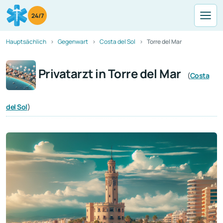
24/7
Hauptsächlich
Gegenwart
Costa del Sol
Torre del Mar
Privatarzt in Torre del Mar
(
Costa
del Sol
)