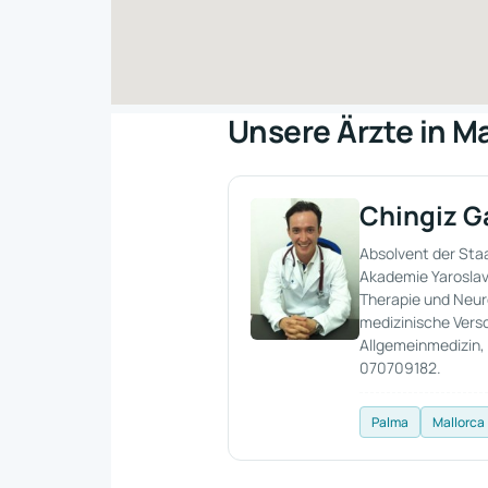
Unsere Ärzte in Ma
Chingiz G
Absolvent der Sta
Akademie Yaroslavl
Therapie und Neuro
medizinische Vers
Allgemeinmedizin, 
070709182.
Palma
Mallorca