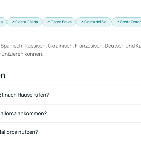
ca
📍 Costa Cálida
📍 Costa Brava
📍 Costa del Sol
📍 Costa Dora
 Spanisch, Russisch, Ukrainisch, Französisch, Deutsch und Ka
munizieren können.
en
rzt nach Hause rufen?
n Mallorca ankommen?
allorca nutzen?