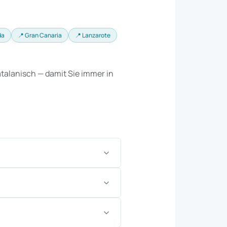
da
📍 Gran Canaria
📍 Lanzarote
talanisch — damit Sie immer in