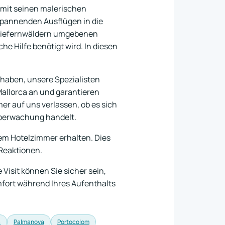
t mit seinen malerischen
 spannenden Ausflügen in die
 Kiefernwäldern umgebenen
e Hilfe benötigt wird. In diesen
 haben, unsere Spezialisten
allorca an und garantieren
er auf uns verlassen, ob es sich
überwachung handelt.
rem Hotelzimmer erhalten. Dies
 Reaktionen.
Visit können Sie sicher sein,
omfort während Ihres Aufenthalts
a
Palmanova
Portocolom