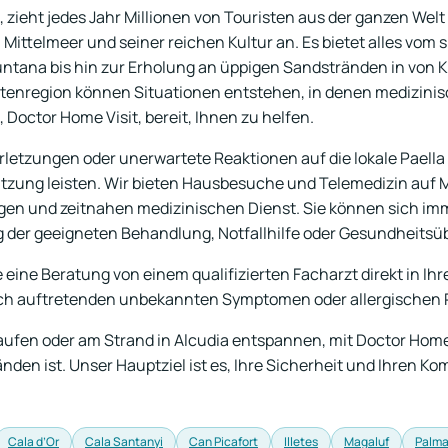
n, zieht jedes Jahr Millionen von Touristen aus der ganzen Wel
 Mittelmeer und seiner reichen Kultur an. Es bietet alles vom
ntana bis hin zur Erholung an üppigen Sandstränden in von
stenregion können Situationen entstehen, in denen medizinisch
Doctor Home Visit, bereit, Ihnen zu helfen.
rletzungen oder unerwartete Reaktionen auf die lokale Paella
zung leisten. Wir bieten Hausbesuche und Telemedizin auf M
igen und zeitnahen medizinischen Dienst. Sie können sich imm
g der geeigneten Behandlung, Notfallhilfe oder Gesundheits
eine Beratung von einem qualifizierten Facharzt direkt in Ih
zlich auftretenden unbekannten Symptomen oder allergischen
aufen oder am Strand in Alcudia entspannen, mit Doctor Home 
nden ist. Unser Hauptziel ist es, Ihre Sicherheit und Ihren K
Cala d’Or
Cala Santanyi
Can Picafort
Illetes
Magaluf
Palm