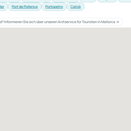
ler
Port de Pollença
Portopetro
Calvià
 Informieren Sie sich über unseren Arztservice für Touristen in Mallorca →