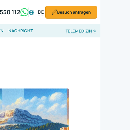
550 112
DE
Besuch anfragen
EN
NACHRICHT
TELEMEDIZIN
✎