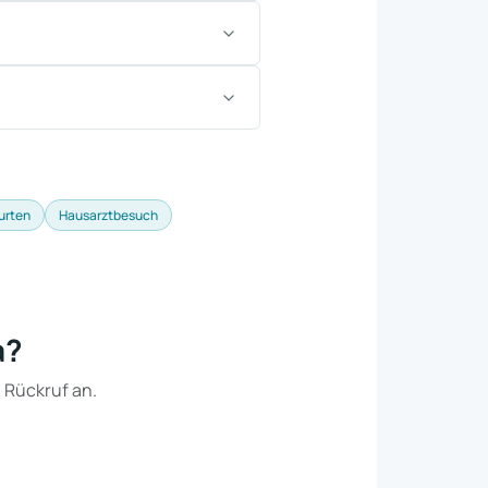
urten
Hausarztbesuch
a?
n Rückruf an.