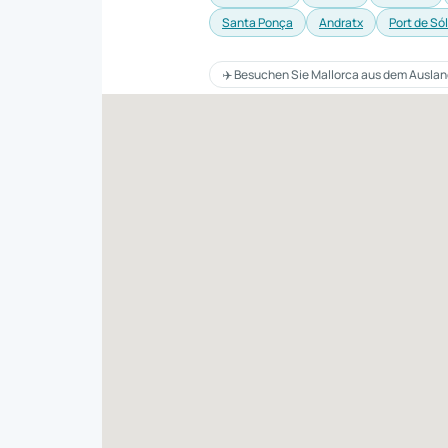
Santa Ponça
Andratx
Port de Sól
✈️ Besuchen Sie Mallorca aus dem Ausland?