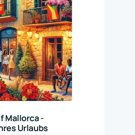
 Mallorca -
hres Urlaubs