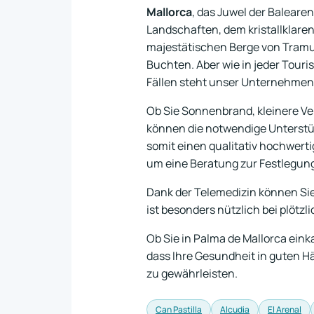
Mallorca
, das Juwel der Baleare
Landschaften, dem kristallklaren
majestätischen Berge von Tramu
Buchten. Aber wie in jeder Touri
Fällen steht unser Unternehmen, 
Ob Sie Sonnenbrand, kleinere Ve
können die notwendige Unterstüt
somit einen qualitativ hochwert
um eine Beratung zur Festlegun
Dank der Telemedizin können Sie 
ist besonders nützlich bei plöt
Ob Sie in Palma de Mallorca eink
dass Ihre Gesundheit in guten Hä
zu gewährleisten.
Can Pastilla
Alcudia
El Arenal