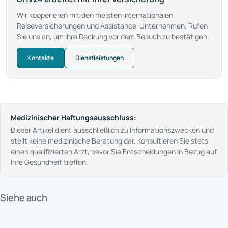
Wir kooperieren mit den meisten internationalen
Reiseversicherungen und Assistance-Unternehmen. Rufen
Sie uns an, um Ihre Deckung vor dem Besuch zu bestätigen.
Kontakte
Dienstleistungen
Medizinischer Haftungsausschluss:
Dieser Artikel dient ausschließlich zu Informationszwecken und
stellt keine medizinische Beratung dar. Konsultieren Sie stets
einen qualifizierten Arzt, bevor Sie Entscheidungen in Bezug auf
Ihre Gesundheit treffen.
Erfahren Sie, wie Sie sich auf einen Hausarztbesuch mit Doctor Home Visit
Siehe auch
vorbereiten können. Wir bieten qualitativ hochwertige Hausarztbesuche
Erfahren Sie die Grundlagen der Ersten Hilfe Schritt für Schritt mit Doctor
und Telemedizin-Dienste für Touristen und Einwohner in Spanien.
Home Visit. Wir bieten Hausarztbesuche und Telemedizin-Dienste für
Erfahren Sie, was Sie bei einem medizinischen Notfall vor dem Eintreffen des
Touristen und Einwohner in Spanien und gewährleisten qualitativ
Arztes tun müssen mit Doctor Home Visit. Wir bieten Hausarztbesuche und
Erfahren Sie, wie Sie Ihr Immunsystem in Spanien mit Doctor Home Visit
hochwertige und zeitnahe Hilfe.