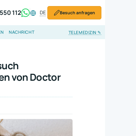
550 112
DE
Besuch anfragen
EN
NACHRICHT
TELEMEDIZIN
✎
such
en von Doctor