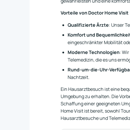
gewährleisten und eine komfort
Vorteile von Doctor Home Visit
Qualifizierte Ärzte
: Unser Te
Komfort und Bequemlichkei
eingeschränkter Mobilität od
Moderne Technologien
: Wi
Telemedizin, die es uns ermög
Rund-um-die-Uhr-Verfügba
Nachtzeit.
Ein Hausarztbesuch ist eine beq
Umgebung zu erhalten. Die Vorb
Schaffung einer geeigneten Umg
Home Visit ist bereit, sowohl To
Hausarztbesuche und Telemediz