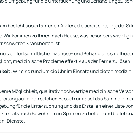
able Umgebung für die Untersuchung und Behandlung zu sch
am besteht aus erfahrenen Ärzten, die bereit sind, in jeder Sit
t
: Wir kommen zu Ihnen nach Hause, was besonders wichtig 
er schweren Krankheiten ist.
r nutzen fortschrittliche Diagnose- und Behandlungsmethoden
licht, medizinische Probleme effektiv aus der Ferne zu lösen.
rkeit
: Wir sind rund um die Uhr im Einsatz und bieten medizin
ueme Möglichkeit, qualitativ hochwertige medizinische Verso
ereitung auf einen solchen Besuch umfasst das Sammeln medi
ebung für die Untersuchung und das Erstellen einer Liste v
uristen als auch Bewohnern in Spanien zu helfen und bietet qu
in-Dienste.