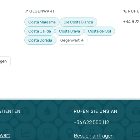
und Bewohner Wissen Müssen
Arztes: Tipps von Doctor Home Visit
📍 GEGENWART
📞 RUF 
+34 622
Costa Maresme
Die Costa Blanca
Costa Cálida
Costa Brava
Costa del Sol
Costa Dorada
Gegenwart →
ngen
ATIENTEN
RUFEN SIE UNS AN
+34 622 550 112
wart
Besuch anfragen