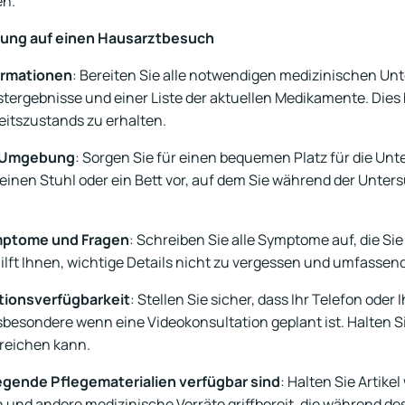
en.
itung auf einen Hausarztbesuch
ormationen
: Bereiten Sie alle notwendigen medizinischen Unte
ergebnisse und einer Liste der aktuellen Medikamente. Dies hi
eitszustands zu erhalten.
e Umgebung
: Sorgen Sie für einen bequemen Platz für die Un
 einen Stuhl oder ein Bett vor, auf dem Sie während der Unte
ymptome und Fragen
: Schreiben Sie alle Symptome auf, die Sie
ilft Ihnen, wichtige Details nicht zu vergessen und umfassen
tionsverfügbarkeit
: Stellen Sie sicher, dass Ihr Telefon oder
esondere wenn eine Videokonsultation geplant ist. Halten Sie
rreichen kann.
legende Pflegematerialien verfügbar sind
: Halten Sie Artike
n und andere medizinische Vorräte griffbereit, die während d