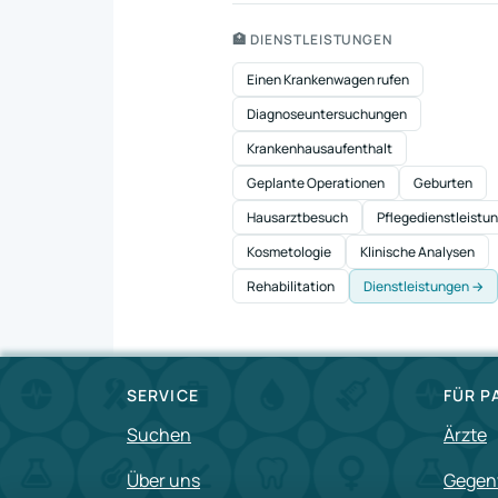
Erkältung: Was Sie Wissen Müssen
🏥 DIENSTLEISTUNGEN
Einen Krankenwagen rufen
Diagnoseuntersuchungen
Krankenhausaufenthalt
Geplante Operationen
Geburten
Hausarztbesuch
Pflegedienstleistu
Kosmetologie
Klinische Analysen
Rehabilitation
Dienstleistungen →
SERVICE
FÜR P
Suchen
Ärzte
Über uns
Gegen