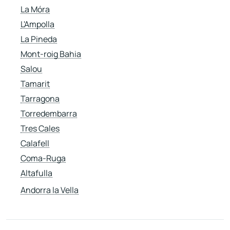
La Móra
L'Ampolla
La Pineda
Mont-roig Bahia
Salou
Tamarit
Tarragona
Torredembarra
Tres Cales
Calafell
Coma-Ruga
Altafulla
Andorra la Vella