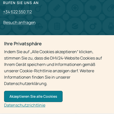
RUFEN SIE UNS AN
+34 622 550 112
Besuch anfragen
PARTNERSCHAFT
Ihre Privatsphäre
Für Partner
Indem Sie auf „Alle Cookies akzeptieren“ klicken,
Stellenangebote
stimmen Sie zu, dass die DHV24-Website Cookies auf
Ihrem Gerät speichern und Informationen gemäß
unserer Cookie-Richtlinie anzeigen darf. Weitere
Datenschutzrichtlinie
Informationen finden Sie in unserer
Datenschutzerklärung.
Akzeptieren Sie alle Cookies
© 2009 - 2026
Arzt-Hausbesuch 24h
Datenschutzrichtlinie
Die Verwendung von Materialien ist nur mit aktivem Link zur Quelle gestattet