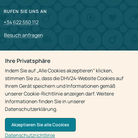
RUFEN SIE UNS AN
+34 622 550 112
Besuch anfragen
PARTNERSCHAFT
Ihre Privatsphäre
Für Partner
Indem Sie auf „Alle Cookies akzeptieren“ klicken,
Stellenangebote
stimmen Sie zu, dass die DHV24-Website Cookies auf
Ihrem Gerät speichern und Informationen gemäß
unserer Cookie-Richtlinie anzeigen darf. Weitere
Datenschutzrichtlinie
Informationen finden Sie in unserer
Datenschutzerklärung.
Akzeptieren Sie alle Cookies
© 2009 - 2026
Arzt-Hausbesuch 24h
Datenschutzrichtlinie
Die Verwendung von Materialien ist nur mit aktivem Link zur Quelle gestattet