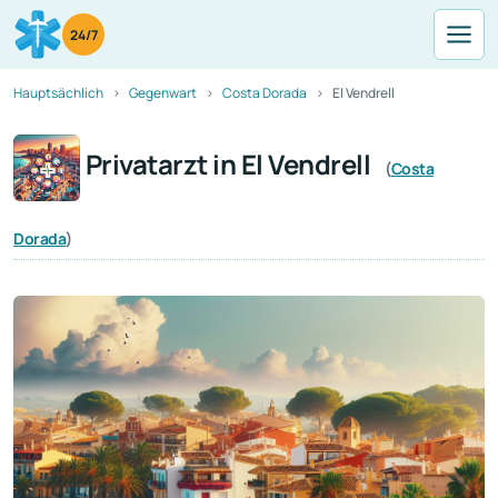
24/7
Hauptsächlich
Gegenwart
Costa Dorada
El Vendrell
Privatarzt in El Vendrell
(
Costa
Dorada
)