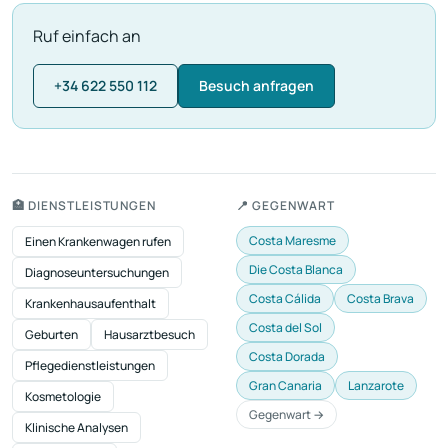
Ruf einfach an
+34 622 550 112
Besuch anfragen
🏥 DIENSTLEISTUNGEN
📍 GEGENWART
Costa Maresme
Einen Krankenwagen rufen
Die Costa Blanca
Diagnoseuntersuchungen
Costa Cálida
Costa Brava
Krankenhausaufenthalt
Costa del Sol
Geburten
Hausarztbesuch
Costa Dorada
Pflegedienstleistungen
Gran Canaria
Lanzarote
Kosmetologie
Gegenwart →
Klinische Analysen