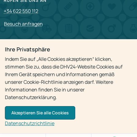
RUFEN SIE UNS AN
+34 622 550 112
Besuch anfragen
PARTNERSCHAFT
Ihre Privatsphäre
Für Partner
Indem Sie auf „Alle Cookies akzeptieren“ klicken,
Stellenangebote
stimmen Sie zu, dass die DHV24-Website Cookies auf
Ihrem Gerät speichern und Informationen gemäß
unserer Cookie-Richtlinie anzeigen darf. Weitere
Datenschutzrichtlinie
Informationen finden Sie in unserer
Datenschutzerklärung.
Akzeptieren Sie alle Cookies
© 2009 - 2026
Arzt-Hausbesuch 24h
Datenschutzrichtlinie
Die Verwendung von Materialien ist nur mit aktivem Link zur Quelle gestattet