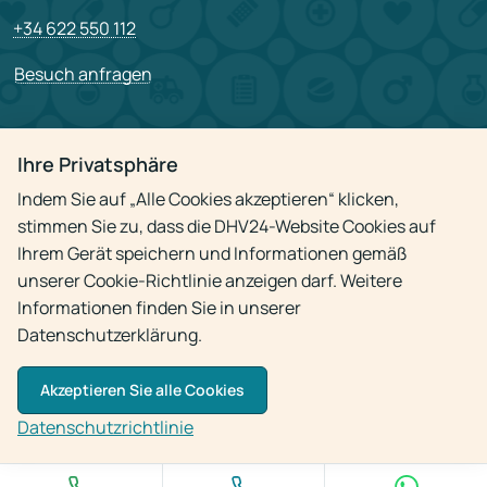
+34 622 550 112
Besuch anfragen
PARTNERSCHAFT
Ihre Privatsphäre
Für Partner
Indem Sie auf „Alle Cookies akzeptieren“ klicken,
Stellenangebote
stimmen Sie zu, dass die DHV24-Website Cookies auf
Ihrem Gerät speichern und Informationen gemäß
unserer Cookie-Richtlinie anzeigen darf. Weitere
Datenschutzrichtlinie
Informationen finden Sie in unserer
Datenschutzerklärung.
Akzeptieren Sie alle Cookies
© 2009 - 2026
Arzt-Hausbesuch 24h
Datenschutzrichtlinie
Die Verwendung von Materialien ist nur mit aktivem Link zur Quelle gestattet