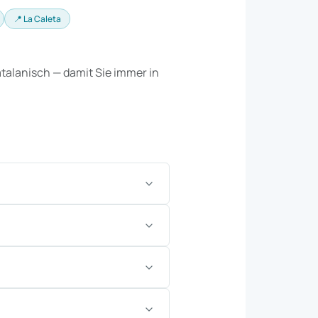
📍 La Caleta
talanisch — damit Sie immer in