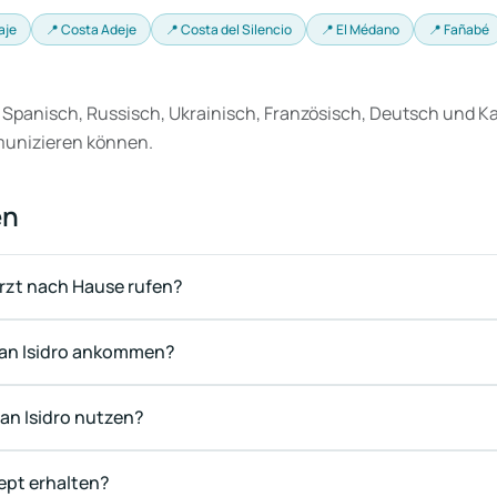
aje
📍 Costa Adeje
📍 Costa del Silencio
📍 El Médano
📍 Fañabé
 Spanisch, Russisch, Ukrainisch, Französisch, Deutsch und Ka
munizieren können.
en
Arzt nach Hause rufen?
 San Isidro ankommen?
an Isidro nutzen?
zept erhalten?