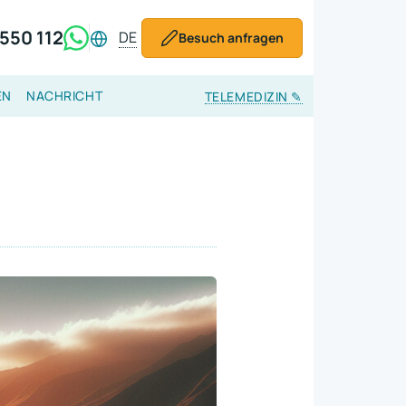
550 112
DE
Besuch anfragen
EN
NACHRICHT
TELEMEDIZIN
✎