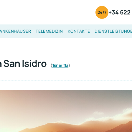
+34 622 
24/7
ANKENHÄUSER
TELEMEDIZIN
KONTAKTE
DIENSTLEISTUNG
n San Isidro
(
Teneriffa
)