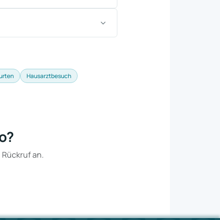
urten
Hausarztbesuch
ro?
n Rückruf an.