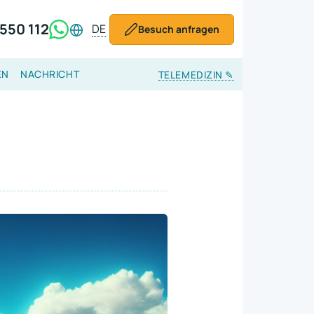
550 112
DE
Besuch anfragen
EN
NACHRICHT
TELEMEDIZIN
✎