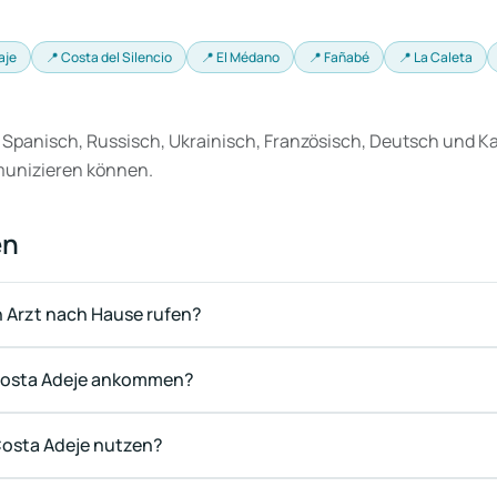
aje
📍 Costa del Silencio
📍 El Médano
📍 Fañabé
📍 La Caleta
 Spanisch, Russisch, Ukrainisch, Französisch, Deutsch und Ka
munizieren können.
en
n Arzt nach Hause rufen?
n Costa Adeje ankommen?
Costa Adeje nutzen?