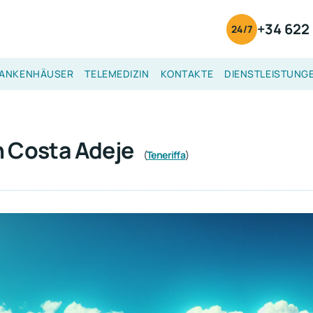
+34 622 
24/7
ANKENHÄUSER
TELEMEDIZIN
KONTAKTE
DIENSTLEISTUNG
in Costa Adeje
(
Teneriffa
)