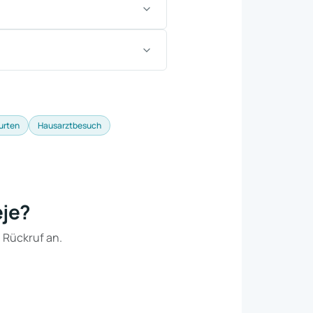
urten
Hausarztbesuch
eje?
n Rückruf an.