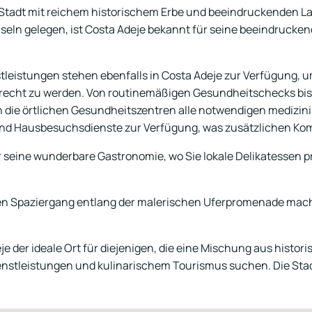
ge Stadt mit reichem historischem Erbe und beeindruckenden L
nseln gelegen, ist Costa Adeje bekannt für seine beeindrucke
leistungen stehen ebenfalls in Costa Adeje zur Verfügung, 
recht zu werden. Von routinemäßigen Gesundheitschecks bi
 die örtlichen Gesundheitszentren alle notwendigen medizin
d Hausbesuchsdienste zur Verfügung, was zusätzlichen Komfo
r seine wunderbare Gastronomie, wo Sie lokale Delikatessen p
n Spaziergang entlang der malerischen Uferpromenade mach
der ideale Ort für diejenigen, die eine Mischung aus histori
stleistungen und kulinarischem Tourismus suchen. Die Stadt