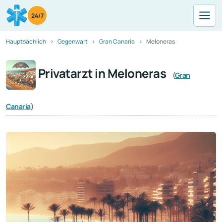
24/7
Hauptsächlich
Gegenwart
Gran Canaria
Meloneras
Privatarzt in Meloneras
(
Gran
Canaria
)