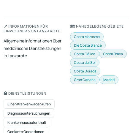
📍 INFORMATIONEN FÜR
🗺️ NAHEGELEGENE GEBIETE
EINWOHNER VON LANZAROTE
Costa Maresme
Allgemeine Informationen über
Die Costa Blanca
medizinische Dienstleistungen
Costa Cálida
Costa Brava
in Lanzarote
Costa del Sol
Costa Dorada
Gran Canaria
Madrid
🏥 DIENSTLEISTUNGEN
Einen Krankenwagen rufen
Diagnoseuntersuchungen
Krankenhausaufenthalt
Geplante Operationen