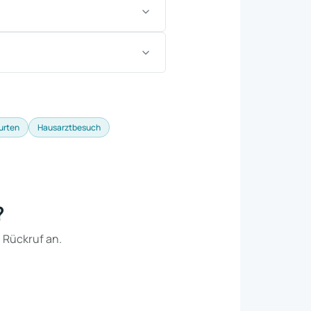
urten
Hausarztbesuch
?
n Rückruf an.