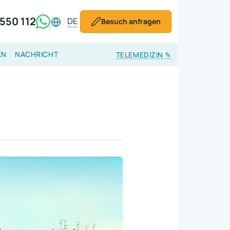
550 112
DE
Besuch anfragen
EN
NACHRICHT
TELEMEDIZIN
✎