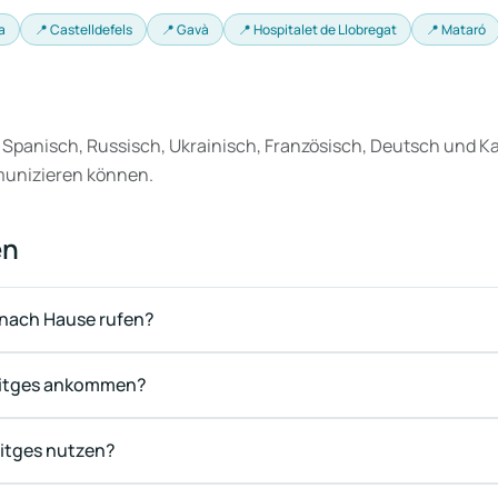
a
📍 Castelldefels
📍 Gavà
📍 Hospitalet de Llobregat
📍 Mataró
 Spanisch, Russisch, Ukrainisch, Französisch, Deutsch und Ka
munizieren können.
en
t nach Hause rufen?
 Sitges ankommen?
itges nutzen?