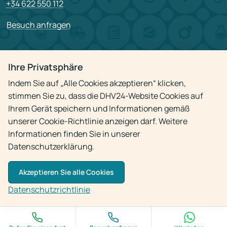
+34 622 550 112
Besuch anfragen
PARTNERSCHAFT
Ihre Privatsphäre
Für Partner
Indem Sie auf „Alle Cookies akzeptieren“ klicken,
Stellenangebote
stimmen Sie zu, dass die DHV24-Website Cookies auf
Ihrem Gerät speichern und Informationen gemäß
unserer Cookie-Richtlinie anzeigen darf. Weitere
Datenschutzrichtlinie
Informationen finden Sie in unserer
Datenschutzerklärung.
Akzeptieren Sie alle Cookies
© 2009 - 2026
Arzt-Hausbesuch 24h
Datenschutzrichtlinie
Die Verwendung von Materialien ist nur mit aktivem Link zur Quelle gestattet