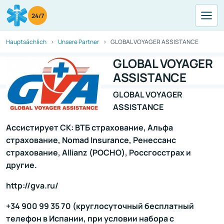
24/7
Hauptsächlich
Unsere Partner
GLOBAL VOYAGER ASSISTANCE
GLOBAL VOYAGER
ASSISTANCE
GLOBAL VOYAGER
ASSISTANCE
Ассистирует СК: ВТБ страхование, Альфа
страхование, Nomad Insurance, Ренессанс
страхование, Allianz (РОСНО), Россгосстрах и
другие.
http://gva.ru/
+34 900 99 35 70 (круглосуточный бесплатный
телефон в Испании, при условии набора с