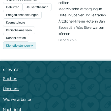
sollten
Geburten
Hausarztbesuch
Medizinische Versorgung im
Pflegedienstleistungen
Hotel in Spanien: Ihr Leitfaden
Ärztliche Hilfe im Hotel in San
Kosmetologie
Sebastián: Was Sie erwarten
Klinische Analysen
können
Rehabilitation
Siehe auch →
Dienstleistungen →
SERVICE
Suchen
Über uns
Wie wir arbeiten
Nachricht