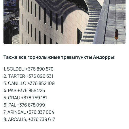
Также все горнолыжные травмпункты Андорры:
1. SOLDEU +376 890 570
2. TARTER +376 890 531
3. CANILLO +376 852 109
4. PAS +376 855 225
5. GRAU +376 759 181
6. PAL +376 878 099
7. ARINSAL +376 837 004
8. ARCALIS, +376 739 617