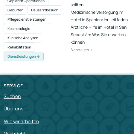
Geplante Operationen
sollten
Geburten
Hausarztbesuch
Medizinische Versorgung im
Pflegedienstleistungen
Hotel in Spanien: Ihr Leitfaden
Ärztliche Hilfe im Hotel in San
Kosmetologie
Sebastián: Was Sie erwarten
Klinische Analysen
können
Rehabilitation
Siehe auch →
Dienstleistungen →
SERVICE
Suchen
Über uns
Wie wir arbeiten
Nachricht